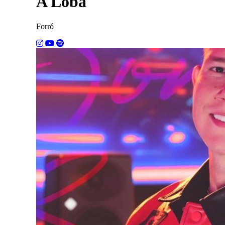
A Loba
Forró