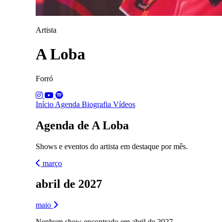
Artista
A Loba
Forró
Início
Agenda
Biografia
Vídeos
Agenda de A Loba
Shows e eventos do artista em destaque por mês.
março
abril de 2027
maio
Nenhum show encontrado em abril de 2027.