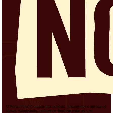
O Portal Forró Nordeste traz notícias, lançamentos e agenda de
shows, valorizando a cultura do forró em todas as suas