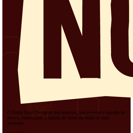
O Portal Forró Nordeste traz notícias, lançamentos e agenda de
shows, valorizando a cultura do forró em todas as suas
vertentes.