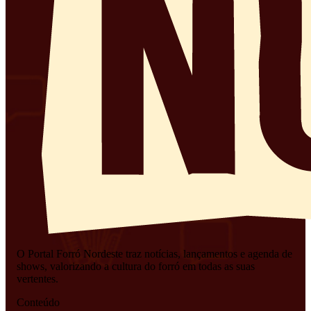
O Portal Forró Nordeste traz notícias, lançamentos e agenda de
shows, valorizando a cultura do forró em todas as suas
vertentes.
Conteúdo