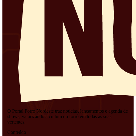
O Portal Forró Nordeste traz notícias, lançamentos e agenda de
shows, valorizando a cultura do forró em todas as suas
vertentes.
Conteúdo