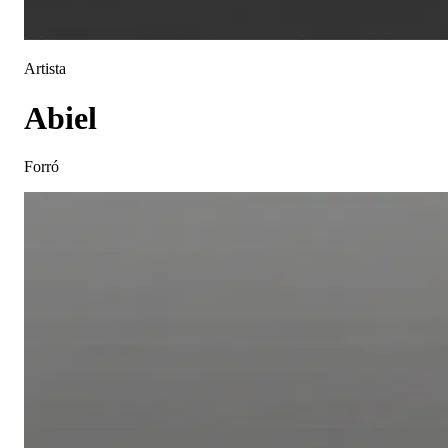
Artista
Abiel
Forró