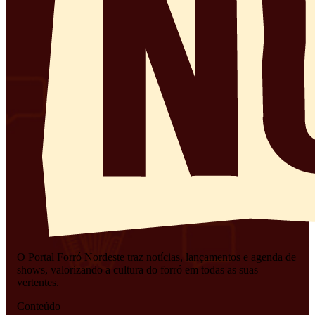
O Portal Forró Nordeste traz notícias, lançamentos e agenda de
shows, valorizando a cultura do forró em todas as suas
vertentes.
Conteúdo