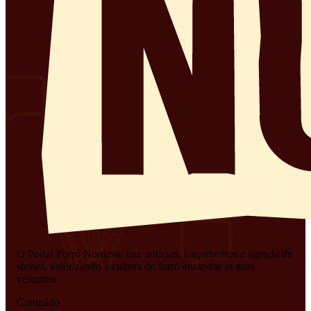
O Portal Forró Nordeste traz notícias, lançamentos e agenda de
shows, valorizando a cultura do forró em todas as suas
vertentes.
Conteúdo