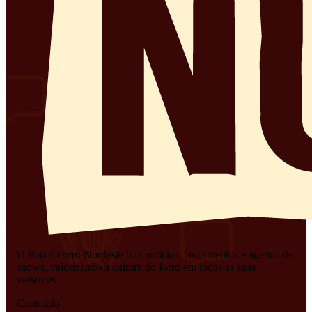
O Portal Forró Nordeste traz notícias, lançamentos e agenda de
shows, valorizando a cultura do forró em todas as suas
vertentes.
Conteúdo