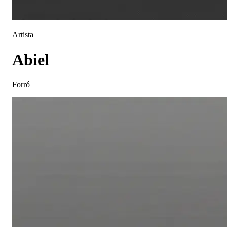
Artista
Abiel
Forró