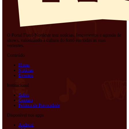
O Portal Forró Nordeste traz notícias, lançamentos e agenda de
shows, valorizando a cultura do forró em todas as suas
vertentes.
Conteúdo
Home
Notícias
Eventos
Institucional
Sobre
Contato
Política de Privacidade
Disponível nos apps
Android