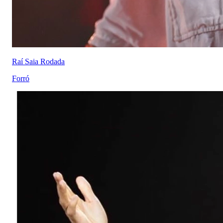
Raí Saia Rodada
Forró