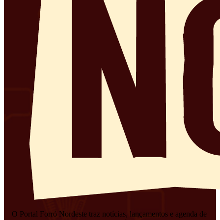
O Portal Forró Nordeste traz notícias, lançamentos e agenda de