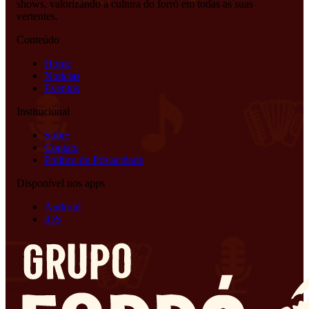
shows, valorizando a cultura do forró em todas as suas
vertentes.
Conteúdo
Home
Notícias
Eventos
Institucional
Sobre
Contato
Política de Privacidade
Disponível nos apps
Android
iOS