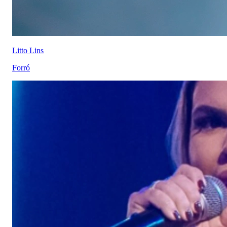
Litto Lins
Forró