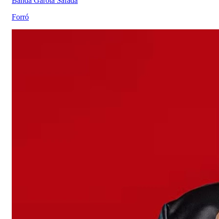
Banda Garota Safada
Forró