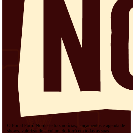
O Portal Forró Nordeste traz notícias, lançamentos e agenda de
shows, valorizando a cultura do forró em todas as suas