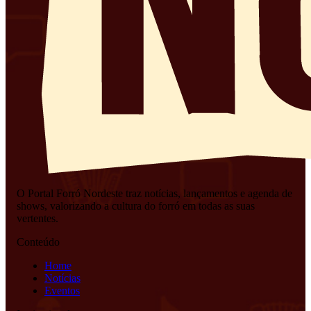
O Portal Forró Nordeste traz notícias, lançamentos e agenda de
shows, valorizando a cultura do forró em todas as suas
vertentes.
Conteúdo
Home
Notícias
Eventos