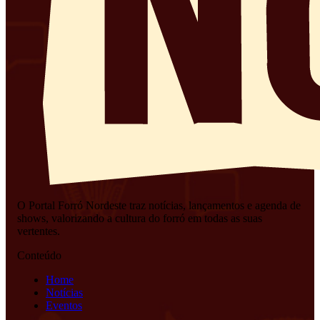
O Portal Forró Nordeste traz notícias, lançamentos e agenda de
shows, valorizando a cultura do forró em todas as suas
vertentes.
Conteúdo
Home
Notícias
Eventos