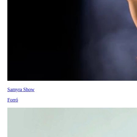
Samyra Show
Forró