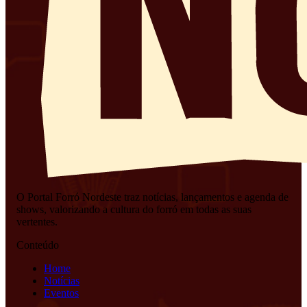
O Portal Forró Nordeste traz notícias, lançamentos e agenda de
shows, valorizando a cultura do forró em todas as suas
vertentes.
Conteúdo
Home
Notícias
Eventos