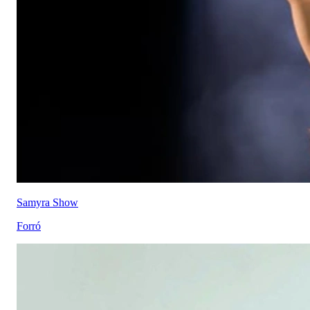
Samyra Show
Forró