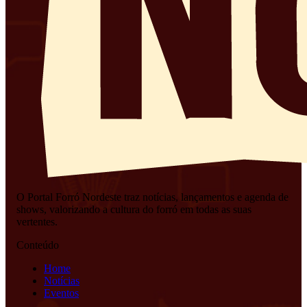
O Portal Forró Nordeste traz notícias, lançamentos e agenda de
shows, valorizando a cultura do forró em todas as suas
vertentes.
Conteúdo
Home
Notícias
Eventos