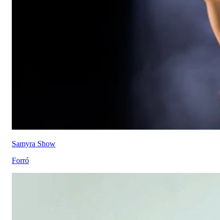
Samyra Show
Forró