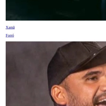
Xamã
Forró