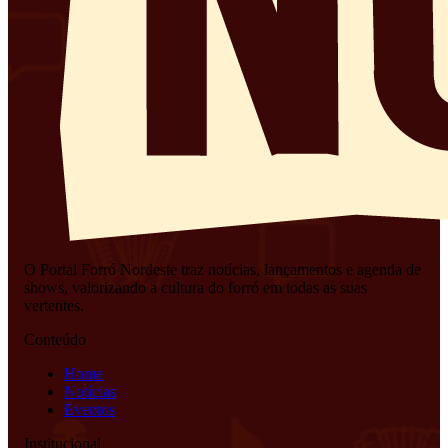
O Portal Forró Nordeste traz notícias, lançamentos e agenda de
shows, valorizando a cultura do forró em todas as suas
vertentes.
Conteúdo
Home
Notícias
Eventos
Institucional