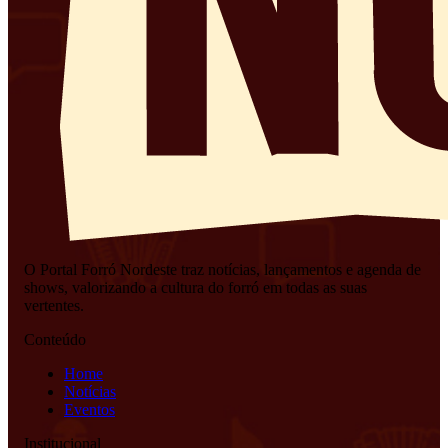
O Portal Forró Nordeste traz notícias, lançamentos e agenda de
shows, valorizando a cultura do forró em todas as suas
vertentes.
Conteúdo
Home
Notícias
Eventos
Institucional