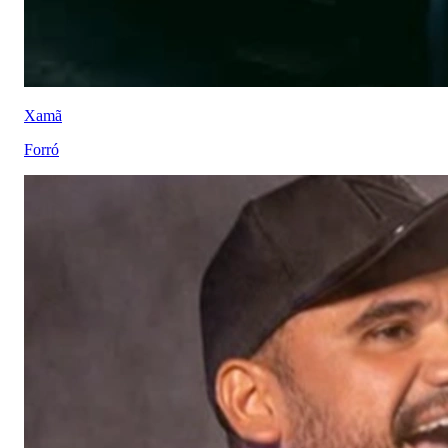
Xamã
Forró