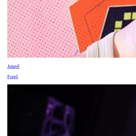
Jotavê
Forró