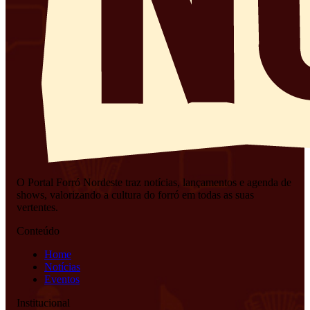
O Portal Forró Nordeste traz notícias, lançamentos e agenda de
shows, valorizando a cultura do forró em todas as suas
vertentes.
Conteúdo
Home
Notícias
Eventos
Institucional