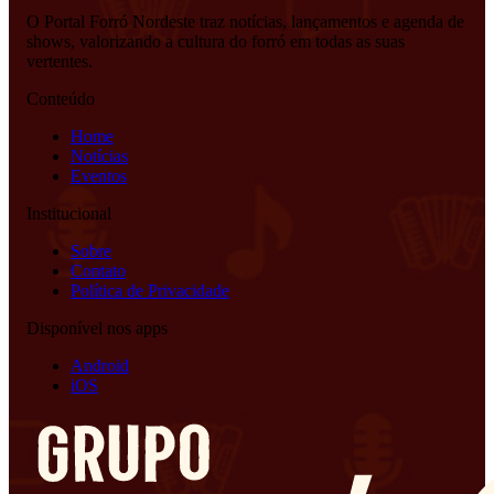
O Portal Forró Nordeste traz notícias, lançamentos e agenda de
shows, valorizando a cultura do forró em todas as suas
vertentes.
Conteúdo
Home
Notícias
Eventos
Institucional
Sobre
Contato
Política de Privacidade
Disponível nos apps
Android
iOS