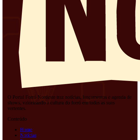
O Portal Forró Nordeste traz notícias, lançamentos e agenda de
shows, valorizando a cultura do forró em todas as suas
vertentes.
Conteúdo
Home
Notícias