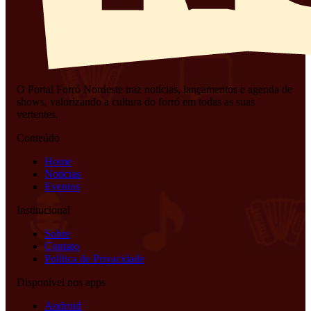
O Portal Forró Nordeste traz notícias, lançamentos e agenda de
shows, valorizando a cultura do forró em todas as suas
vertentes.
Conteúdo
Home
Notícias
Eventos
Institucional
Sobre
Contato
Política de Privacidade
Disponível nos apps
Android