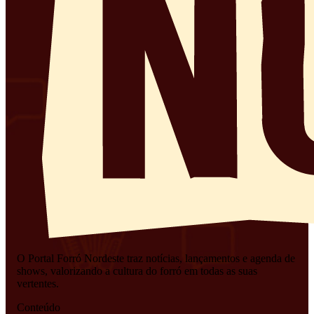
O Portal Forró Nordeste traz notícias, lançamentos e agenda de
shows, valorizando a cultura do forró em todas as suas
vertentes.
Conteúdo