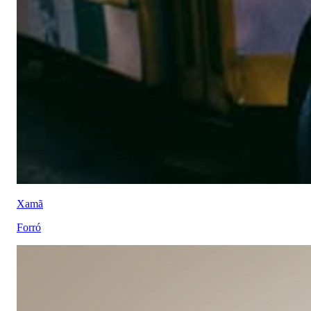
Xamã
Forró