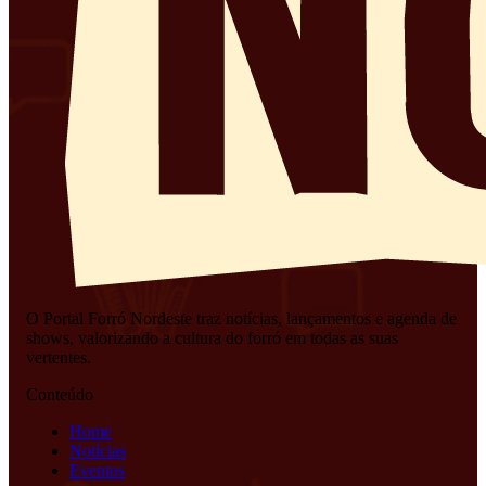
O Portal Forró Nordeste traz notícias, lançamentos e agenda de
shows, valorizando a cultura do forró em todas as suas
vertentes.
Conteúdo
Home
Notícias
Eventos