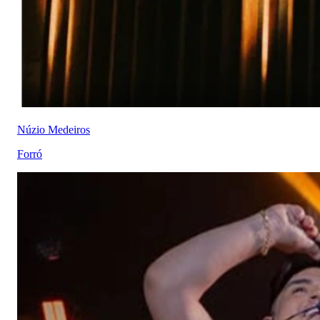
Núzio Medeiros
Forró