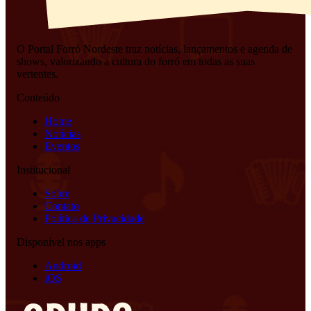
O Portal Forró Nordeste traz notícias, lançamentos e agenda de
shows, valorizando a cultura do forró em todas as suas
vertentes.
Conteúdo
Home
Notícias
Eventos
Institucional
Sobre
Contato
Política de Privacidade
Disponível nos apps
Android
iOS