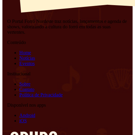
O Portal Forró Nordeste traz notícias, lançamentos e agenda de
shows, valorizando a cultura do forró em todas as suas
vertentes.
Conteúdo
Home
Notícias
Eventos
Institucional
Sobre
Contato
Política de Privacidade
Disponível nos apps
Android
iOS