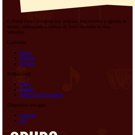
O Portal Forró Nordeste traz notícias, lançamentos e agenda de
shows, valorizando a cultura do forró em todas as suas
vertentes.
Conteúdo
Home
Notícias
Eventos
Institucional
Sobre
Contato
Política de Privacidade
Disponível nos apps
Android
iOS