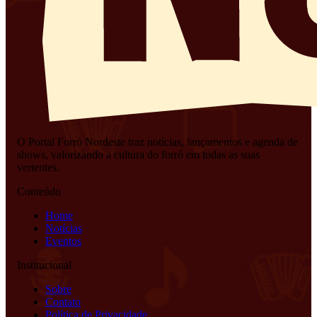
O Portal Forró Nordeste traz notícias, lançamentos e agenda de
shows, valorizando a cultura do forró em todas as suas
vertentes.
Conteúdo
Home
Notícias
Eventos
Institucional
Sobre
Contato
Política de Privacidade