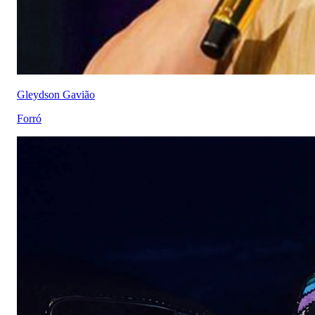
Gleydson Gavião
Forró