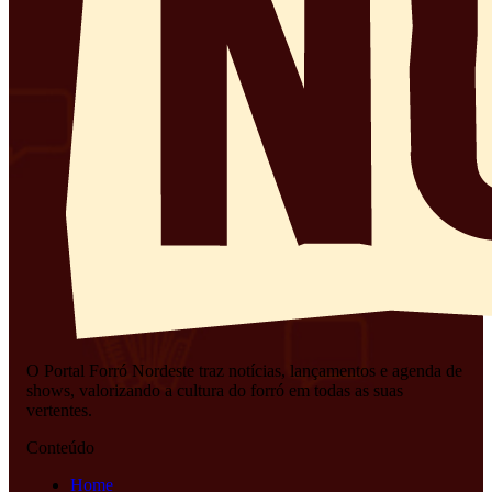
O Portal Forró Nordeste traz notícias, lançamentos e agenda de
shows, valorizando a cultura do forró em todas as suas
vertentes.
Conteúdo
Home