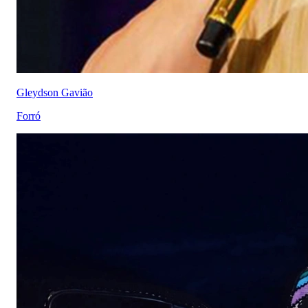
Gleydson Gavião
Forró