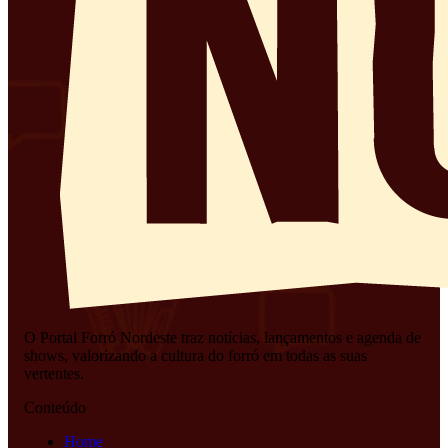
O Portal Forró Nordeste traz notícias, lançamentos e agenda de
shows, valorizando a cultura do forró em todas as suas
vertentes.
Conteúdo
Home