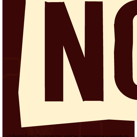
O Portal Forró Nordeste traz notícias, lançamentos e agenda de