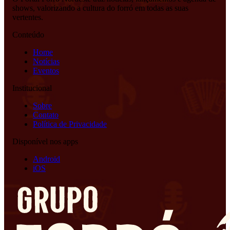
shows, valorizando a cultura do forró em todas as suas
vertentes.
Conteúdo
Home
Notícias
Eventos
Institucional
Sobre
Contato
Política de Privacidade
Disponível nos apps
Android
iOS