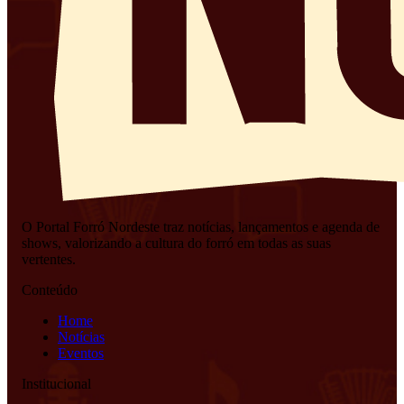
O Portal Forró Nordeste traz notícias, lançamentos e agenda de
shows, valorizando a cultura do forró em todas as suas
vertentes.
Conteúdo
Home
Notícias
Eventos
Institucional