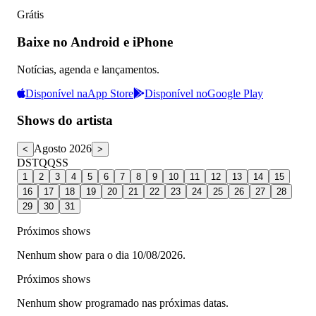
Grátis
Baixe no Android e iPhone
Notícias, agenda e lançamentos.
Disponível na
App Store
Disponível no
Google Play
Shows do artista
Agosto 2026
<
>
D
S
T
Q
Q
S
S
1
2
3
4
5
6
7
8
9
10
11
12
13
14
15
16
17
18
19
20
21
22
23
24
25
26
27
28
29
30
31
Próximos shows
Nenhum show para o dia 10/08/2026.
Próximos shows
Nenhum show programado nas próximas datas.