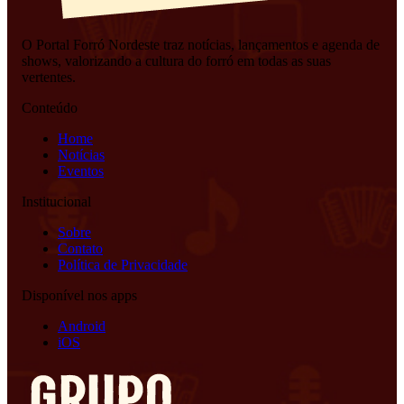
O Portal Forró Nordeste traz notícias, lançamentos e agenda de
shows, valorizando a cultura do forró em todas as suas
vertentes.
Conteúdo
Home
Notícias
Eventos
Institucional
Sobre
Contato
Política de Privacidade
Disponível nos apps
Android
iOS