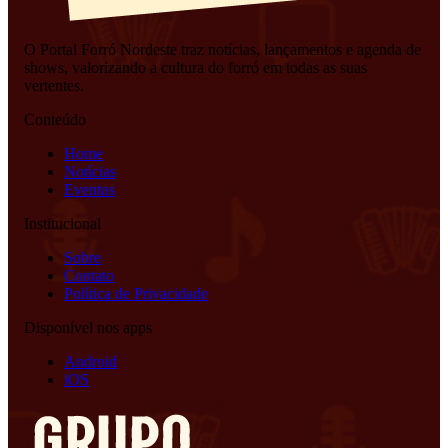
O Portal Forró Nordeste traz notícias, lançamentos e agenda de
shows, valorizando a cultura do forró em todas as suas
vertentes.
Conteúdo
Home
Notícias
Eventos
Institucional
Sobre
Contato
Política de Privacidade
Disponível nos apps
Android
iOS