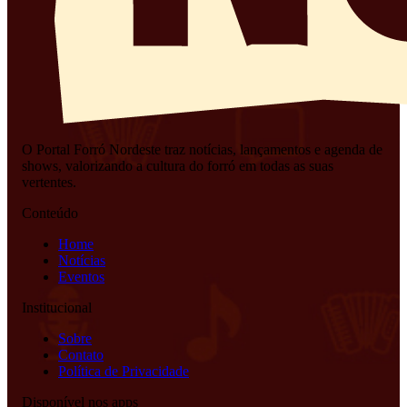
O Portal Forró Nordeste traz notícias, lançamentos e agenda de
shows, valorizando a cultura do forró em todas as suas
vertentes.
Conteúdo
Home
Notícias
Eventos
Institucional
Sobre
Contato
Política de Privacidade
Disponível nos apps