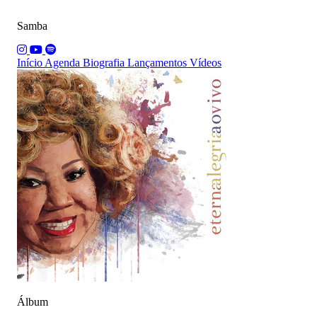
Samba
Início
Agenda
Biografia
Lançamentos
Vídeos
Álbum