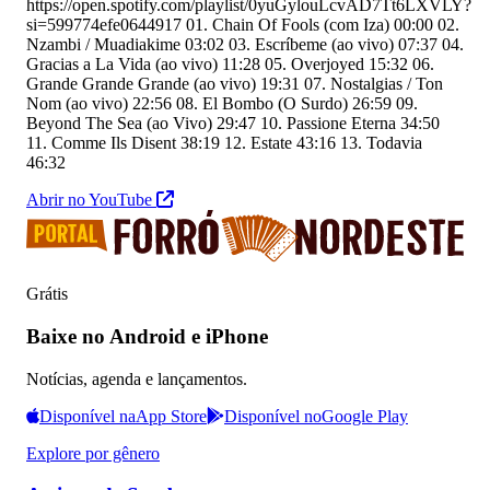
https://open.spotify.com/playlist/0yuGylouLcvAD7Tt6LXVLY?
si=599774efe0644917 01. Chain Of Fools (com Iza) 00:00 02.
Nzambi / Muadiakime 03:02 03. Escríbeme (ao vivo) 07:37 04.
Gracias a La Vida (ao vivo) 11:28 05. Overjoyed 15:32 06.
Grande Grande Grande (ao vivo) 19:31 07. Nostalgias / Ton
Nom (ao vivo) 22:56 08. El Bombo (O Surdo) 26:59 09.
Beyond The Sea (ao Vivo) 29:47 10. Passione Eterna 34:50
11. Comme Ils Disent 38:19 12. Estate 43:16 13. Todavia
46:32
Abrir no YouTube
Grátis
Baixe no Android e iPhone
Notícias, agenda e lançamentos.
Disponível na
App Store
Disponível no
Google Play
Explore por gênero