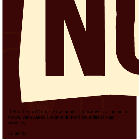
O Portal Forró Nordeste traz notícias, lançamentos e agenda de
shows, valorizando a cultura do forró em todas as suas
vertentes.
Conteúdo