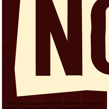
O Portal Forró Nordeste traz notícias, lançamentos e agenda de
shows, valorizando a cultura do forró em todas as suas