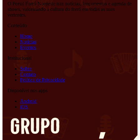
O Portal Forró Nordeste traz notícias, lançamentos e agenda de
shows, valorizando a cultura do forró em todas as suas
vertentes.
Conteúdo
Home
Notícias
Eventos
Institucional
Sobre
Contato
Política de Privacidade
Disponível nos apps
Android
iOS