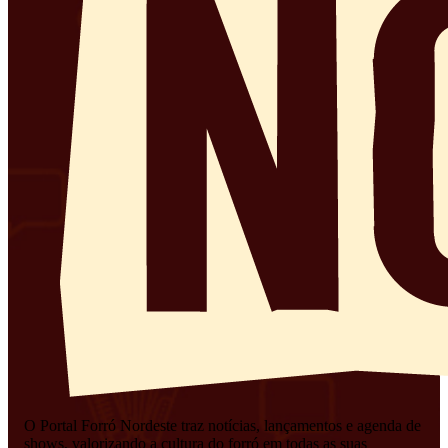
O Portal Forró Nordeste traz notícias, lançamentos e agenda de
shows, valorizando a cultura do forró em todas as suas