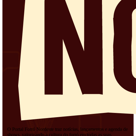
O Portal Forró Nordeste traz notícias, lançamentos e agenda de
shows, valorizando a cultura do forró em todas as suas