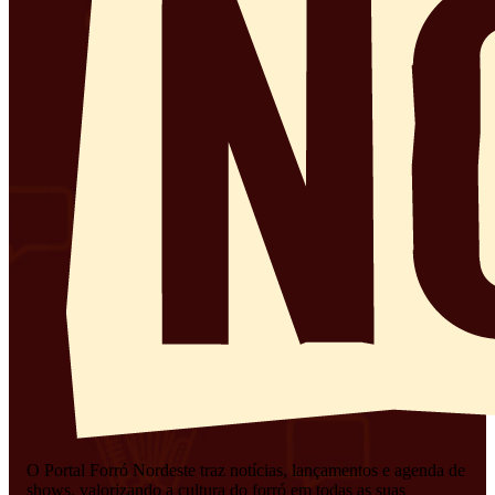
O Portal Forró Nordeste traz notícias, lançamentos e agenda de
shows, valorizando a cultura do forró em todas as suas