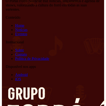
O Portal Forró Nordeste traz notícias, lançamentos e agenda de
shows, valorizando a cultura do forró em todas as suas
vertentes.
Conteúdo
Home
Notícias
Eventos
Institucional
Sobre
Contato
Política de Privacidade
Disponível nos apps
Android
iOS