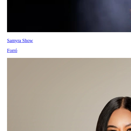
Samyra Show
Forró