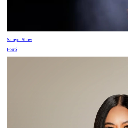
Samyra Show
Forró