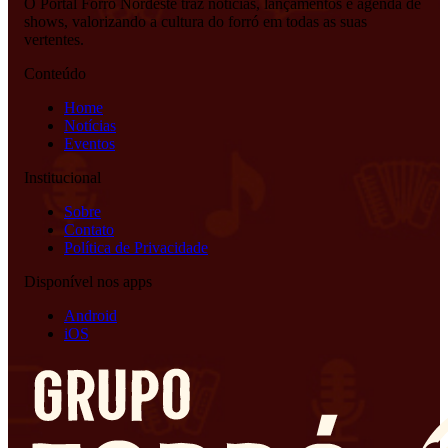
O Portal Forró Nordeste traz notícias, lançamentos e agenda de
shows, valorizando a cultura do forró em todas as suas
vertentes.
Conteúdo
Home
Notícias
Eventos
Institucional
Sobre
Contato
Política de Privacidade
Disponível nos apps
Android
iOS