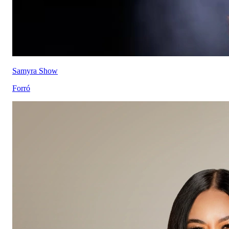
Samyra Show
Forró