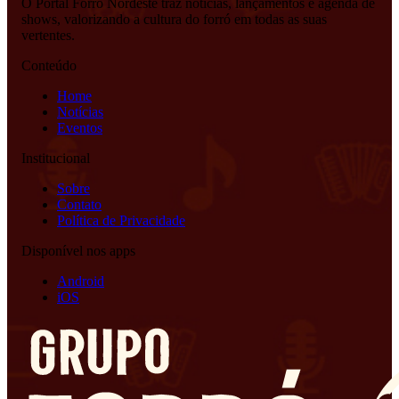
O Portal Forró Nordeste traz notícias, lançamentos e agenda de
shows, valorizando a cultura do forró em todas as suas
vertentes.
Conteúdo
Home
Notícias
Eventos
Institucional
Sobre
Contato
Política de Privacidade
Disponível nos apps
Android
iOS