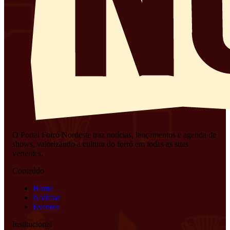
O Portal Forró Nordeste traz notícias, lançamentos e agenda de
shows, valorizando a cultura do forró em todas as suas
vertentes.
Conteúdo
Home
Notícias
Eventos
Institucional