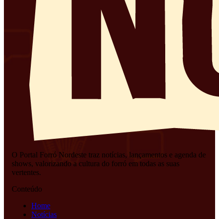
O Portal Forró Nordeste traz notícias, lançamentos e agenda de
shows, valorizando a cultura do forró em todas as suas
vertentes.
Conteúdo
Home
Notícias