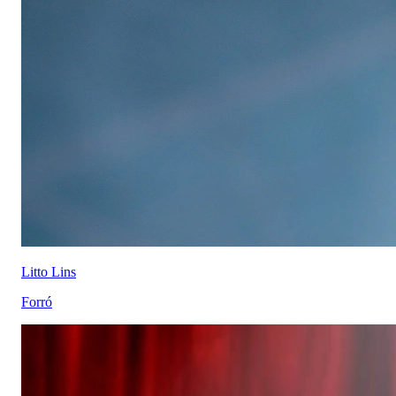
Litto Lins
Forró