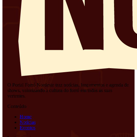
O Portal Forró Nordeste traz notícias, lançamentos e agenda de
shows, valorizando a cultura do forró em todas as suas
vertentes.
Conteúdo
Home
Notícias
Eventos