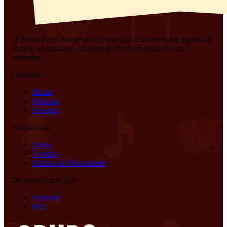
O Portal Forró Nordeste traz notícias, lançamentos e agenda de
shows, valorizando a cultura do forró em todas as suas
vertentes.
Conteúdo
Home
Notícias
Eventos
Institucional
Sobre
Contato
Política de Privacidade
Disponível nos apps
Android
iOS