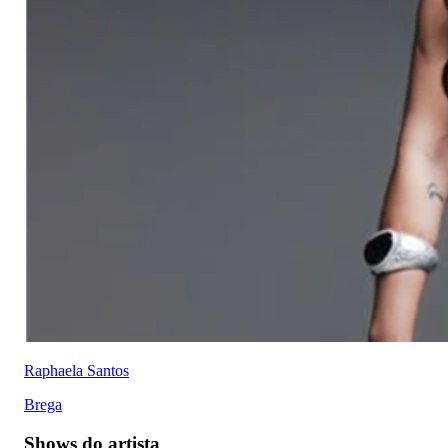
Raphaela Santos
Brega
Shows do artista