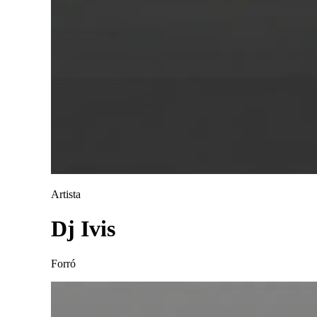
Artista
Dj Ivis
Forró